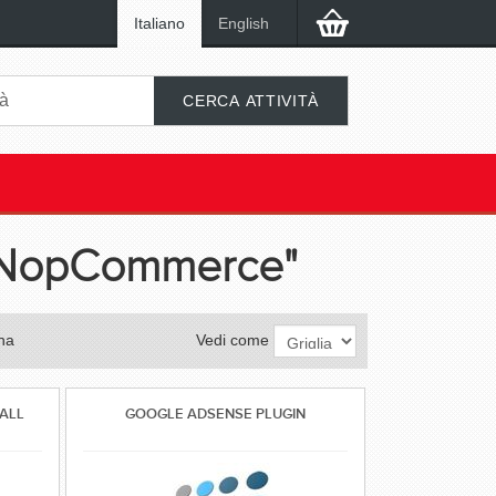
Italiano
English
or NopCommerce"
na
Vedi come
ALL
GOOGLE ADSENSE PLUGIN