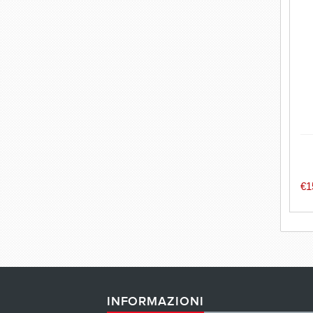
p
€1
d
d'
INFORMAZIONI