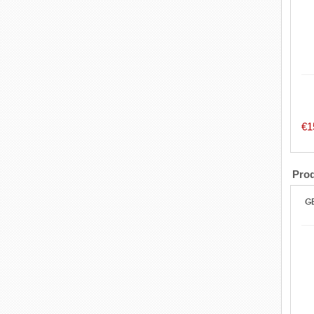
p
€1
d
Prod
d'
G