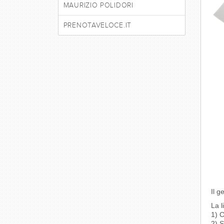
MAURIZIO POLIDORI
PRENOTAVELOCE.IT
Il g
La l
1) C
2) S