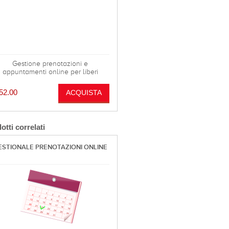
Gestione prenotazioni e
appuntamenti online per liberi
rofessionisti e aziende. La licenza
all'utilizzo annuale del software
52.00
PrenotaVeloce.it viene venduta
mediante la formula del contratto
'opera occasionale, il totale della
ricevuta sarà quindi di €189.50, in
otti correlati
quanto €37.50 sarà la ritenuta
acconto applicata e €2 l'imposta di
bollo.
ESTIONALE PRENOTAZIONI ONLINE