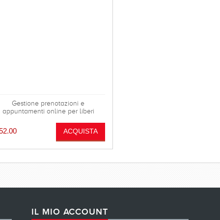
Gestione prenotazioni e
appuntamenti online per liberi
rofessionisti e aziende. La licenza
all'utilizzo annuale del software
52.00
PrenotaVeloce.it viene venduta
mediante la formula del contratto
'opera occasionale, il totale della
ricevuta sarà quindi di €189.50, in
quanto €37.50 sarà la ritenuta
acconto applicata e €2 l'imposta di
bollo.
IL MIO ACCOUNT