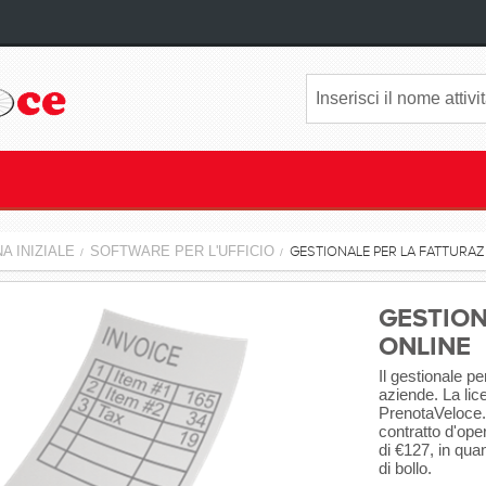
A INIZIALE
SOFTWARE PER L'UFFICIO
GESTIONALE PER LA FATTURAZ
/
/
GESTION
ONLINE
Il gestionale pe
aziende. La lic
PrenotaVeloce.
contratto d'oper
di €127, in qua
di bollo.