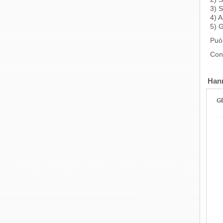
3) S
4) A
5) G
Può 
Cont
Han
G